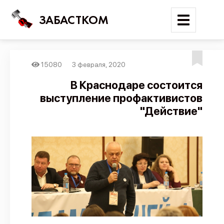
ЗАБАСТКОМ
15080
3 февраля, 2020
Войти
В Краснодаре состоится
выступление профактивистов
Поиск
"Действие"
Новости
Карта событий
Трудовые конфликты
Отчеты
Предложить публикацию
Справочник
API