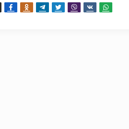
mail
Facebook
Odnoklassniki
Telegram
Twitter
Viber
Vk
Whatsapp