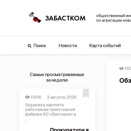
общественный ин
ЗАБАСТКОМ
по агрегации нов
Поиск
Новости
Карта событий
15
Самые просматриваемые
Обз
за неделю
13316
3 августа, 2026
Задержка зарплаты
работникам трикотажной
фабрики АО «Виктория» в
...
Прокуратура в