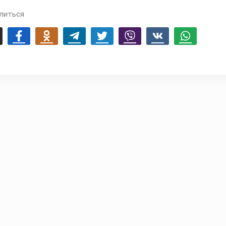
литься
mail
Facebook
Odnoklassniki
Telegram
Twitter
Viber
Vk
Whatsapp