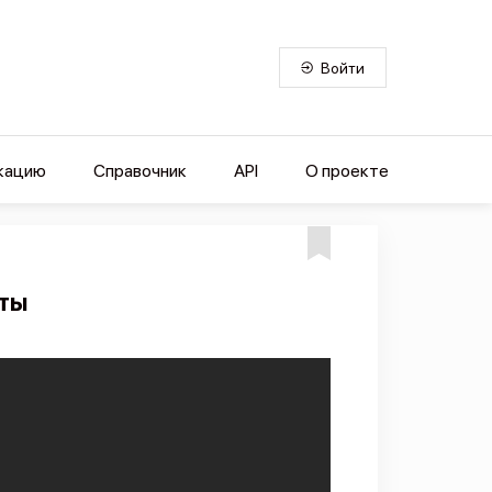
Войти
кацию
Справочник
API
О проекте
аты