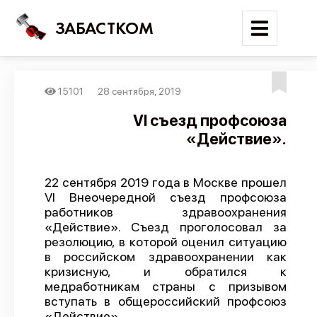
ЗАБАСТКОМ
15101
28 сентября, 2019
Войти
VI съезд профсоюза
«Действие».
Поиск
Новости
22 сентября 2019 года в Москве прошел
Карта событий
VI Внеочередной съезд профсоюза
работников здравоохранения
Трудовые конфликты
«Действие». Съезд проголосовал за
Отчеты
резолюцию, в которой оценил ситуацию
в российском здравоохранении как
Предложить публикацию
кризисную, и обратился к
медработникам страны с призывом
Справочник
вступать в общероссийский профсоюз
API
«Действие».