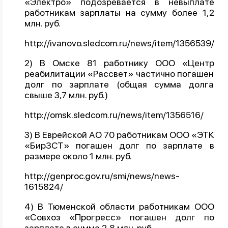
«Электро» подозревается в невыплате
работникам зарплаты на сумму более 1,2
О проекте
млн. руб.
Политика конфиденциальности
http://ivanovo.sledcom.ru/news/item/1356539/
2) В Омске 81 работнику ООО «Центр
реабилитации «Рассвет» частично погашен
долг по зарплате (общая сумма долга
свыше 3,7 млн. руб.)
http://omsk.sledcom.ru/news/item/1356516/
3) В Еврейской АО 70 работникам ООО «ЭТК
«БирЗСТ» погашен долг по зарплате в
размере около 1 млн. руб.
http://genproc.gov.ru/smi/news/news-
1615824/
4) В Тюменской области работникам ООО
«Совхоз «Прогресс» погашен долг по
зарплате в сумме 2,8 млн. руб.