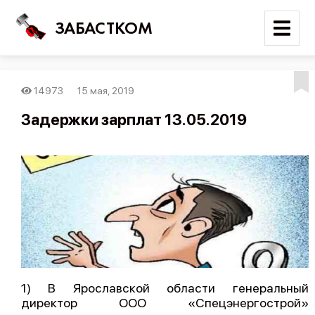
ЗАБАСТКОМ
14973
15 мая, 2019
Войти
Задержки зарплат 13.05.2019
Поиск
Новости
Карта событий
Трудовые конфликты
Отчеты
Предложить публикацию
Справочник
1) В Ярославской области генеральный
директор ООО «Спецэнергострой»
API