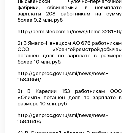
Лысьвенской чулочно-перчаточной
фабрики, обвиняемый в невыплате
О проекте
зарплаты 208 работникам на сумму
Политика конфиденциальности
более 9,2 млн. руб.
http://perm.sledcom.ru/news/item/1328186/
2) В Ямало-Ненецком АО 676 работникам
ООО «Уренгойремстройдобыча»
погашен долг по зарплате в размере
более 10 млн. руб.
http://genproc.gov.ru/smi/news/news-
1584656/
3) В Карелии 153 работникам ООО
«Олимп» погашен долг по зарплате в
размере 10 млн. руб.
http://genproc.gov.ru/smi/news/news-
1584648/
4) В Смоленской области 9 работникам