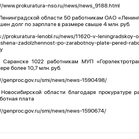
://www.prokuratura-nso.ru/news/news_9188.html
 Ленинградской области 50 работникам ОАО «Ленин
шен долг по зарплате в размере свыше 4 млн. руб.
s://prokuratura-lenobl.ru/news/11620-v-leningradskoy-o
shena-zadolzhennost-po-zarabotnoy-plate-pered-rabo
ey
 Саранске 1022 работникам МУП «Горэлектротра
ере более 10,7 млн. руб.
://genproc.gov.ru/smi/news/news-1590498/
 Новосибирской области благодаря прокуратуре р
ботная плата
://genproc.gov.ru/smi/news/news-1590674/