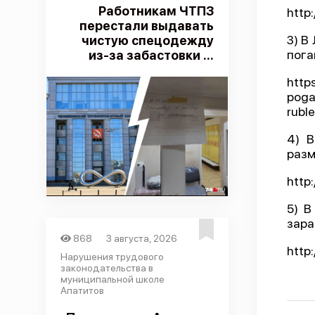
Работникам ЧТПЗ
http
перестали выдавать
3) В
чистую спецодежду
пога
из-за забастовки ...
http
poga
rubl
4) В
разм
http
5) В
зара
868
3 августа, 2026
http
Нарушения трудового
законодательства в
муниципальной школе
Апатитов