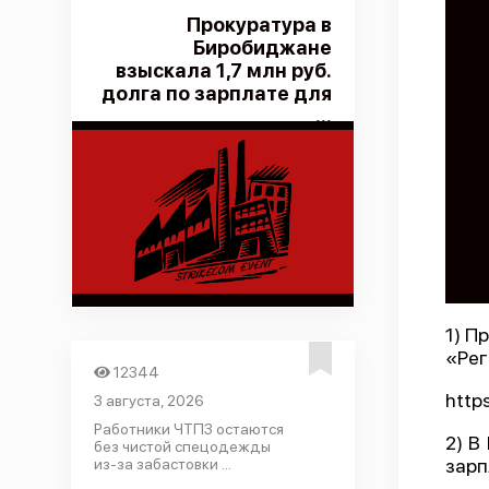
Прокуратура в
Биробиджане
взыскала 1,7 млн руб.
долга по зарплате для
...
1) П
«Рег
12344
http
3 августа, 2026
Работники ЧТПЗ остаются
2) В
без чистой спецодежды
зарп
из-за забастовки ...