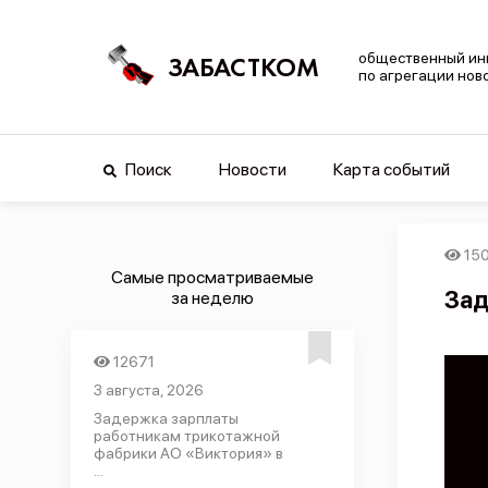
общественный ин
ЗАБАСТКОМ
по агрегации нов
Поиск
Новости
Карта событий
15
Самые просматриваемые
Зад
за неделю
12671
3 августа, 2026
Задержка зарплаты
работникам трикотажной
фабрики АО «Виктория» в
...