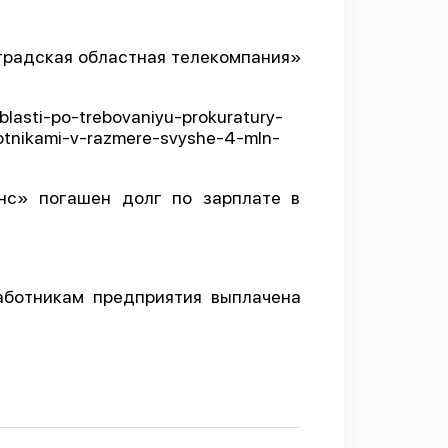
градская областная телекомпания»
blasti-po-trebovaniyu-prokuratury-
tnikami-v-razmere-svyshe-4-mln-
нс» погашен долг по зарплате в
аботникам предприятия выплачена