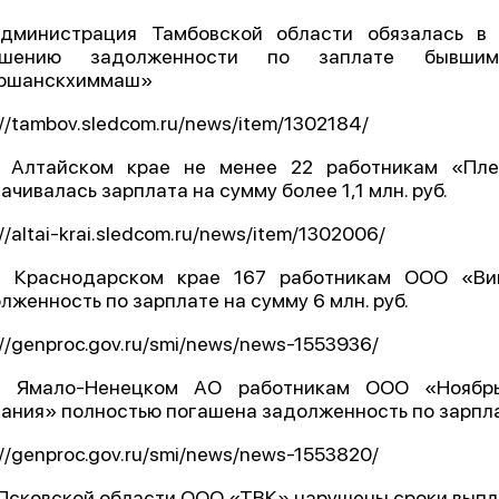
Администрация Тамбовской области обязалась в
ашению задолженности по заплате бывши
ршанскхиммаш»
://tambov.sledcom.ru/news/item/1302184/
В Алтайском крае не менее 22 работникам «Пле
ачивалась зарплата на сумму более 1,1 млн. руб.
://altai-krai.sledcom.ru/news/item/1302006/
В Краснодарском крае 167 работникам ООО «Ви
лженность по зарплате на сумму 6 млн. руб.
://genproc.gov.ru/smi/news/news-1553936/
В Ямало-Ненецком АО работникам ООО «Ноябрьс
ания» полностью погашена задолженность по зарплате
://genproc.gov.ru/smi/news/news-1553820/
 Псковской области ООО «ТВК» нарушены сроки выпл