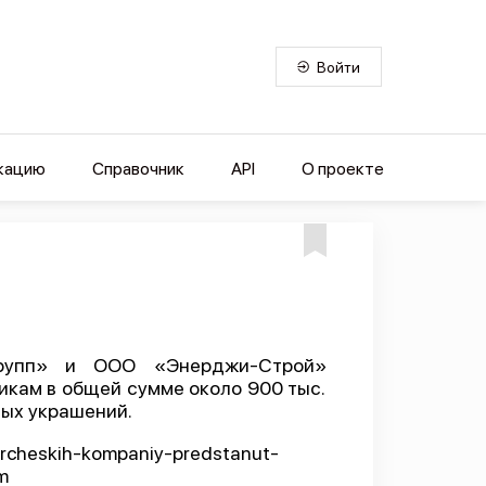
Войти
кацию
Справочник
API
О проекте
групп» и ООО «Энерджи-Строй»
икам в общей сумме около 900 тыс.
тых украшений.
ercheskih-kompaniy-predstanut-
m