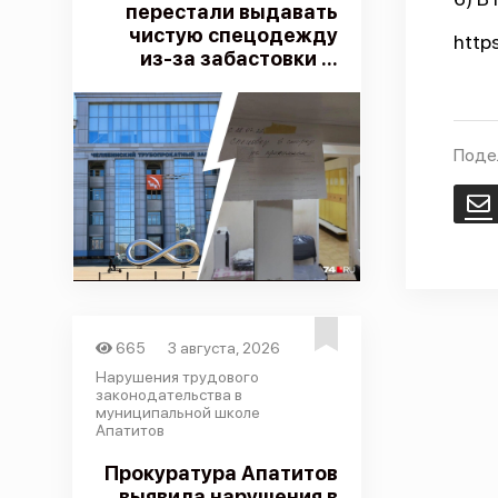
перестали выдавать
чистую спецодежду
http
из-за забастовки ...
Поде
E
665
3 августа, 2026
Нарушения трудового
законодательства в
муниципальной школе
Апатитов
Прокуратура Апатитов
выявила нарушения в