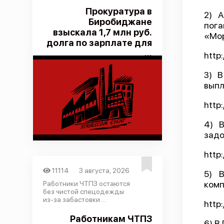
Прокуратура в
2) 
Биробиджане
пог
взыскала 1,7 млн руб.
«Мо
долга по зарплате для
...
http
3) 
выпл
http
4) 
задо
http
11114
3 августа, 2026
5) 
комп
Работники ЧТПЗ остаются
без чистой спецодежды
из-за забастовки ...
http
Работникам ЧТПЗ
6) В