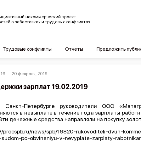
ициативный некоммерческий проект
остей о забастовках и трудовых конфликтах
Трудовые конфликты
Отчеты
Предложить публи
016
20 февраля, 2019
ержки зарплат 19.02.2019
В Санкт-Петербурге руководители ООО «Мата
няются в невыплате в течение года зарплаты работн
 Эти денежные средства направляли на покупку золо
://procspb.ru/news/spb/19820-rukovoditeli-dvuh-komm
-sudom-po-obvineniyu-v-nevyplate-zarplaty-rabotnika