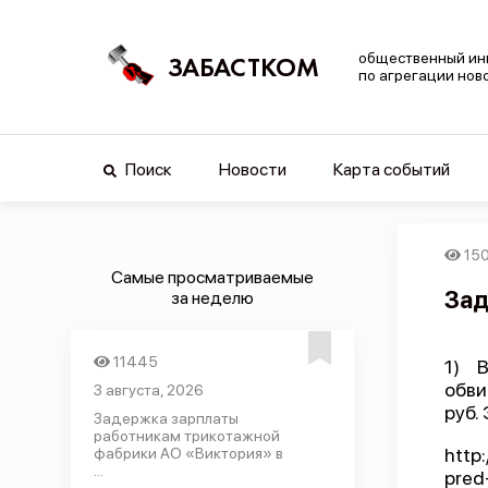
общественный ин
ЗАБАСТКОМ
по агрегации нов
Поиск
Новости
Карта событий
15
Самые просматриваемые
Зад
за неделю
11445
1) 
обви
3 августа, 2026
руб.
Задержка зарплаты
работникам трикотажной
http
фабрики АО «Виктория» в
...
pred