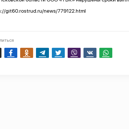
s://git60.rostrud.ru/news/779122.html
литься
mail
Facebook
Odnoklassniki
Telegram
Twitter
Viber
Vk
Whatsapp