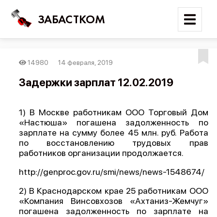
ЗАБАСТКОМ
14980
14 февраля, 2019
Войти
Задержки зарплат 12.02.2019
Поиск
1) В Москве работникам ООО Торговый Дом
Новости
«Настюша» погашена задолженность по
Карта событий
зарплате на сумму более 45 млн. руб. Работа
по восстановлению трудовых прав
Трудовые конфликты
работников организации продолжается.
Отчеты
http://genproc.gov.ru/smi/news/news-1548674/
Предложить публикацию
2) В Краснодарском крае 25 работникам ООО
Справочник
«Компания Винсовхозов «Ахтаниз-Жемчуг»
погашена задолженность по зарплате на
API