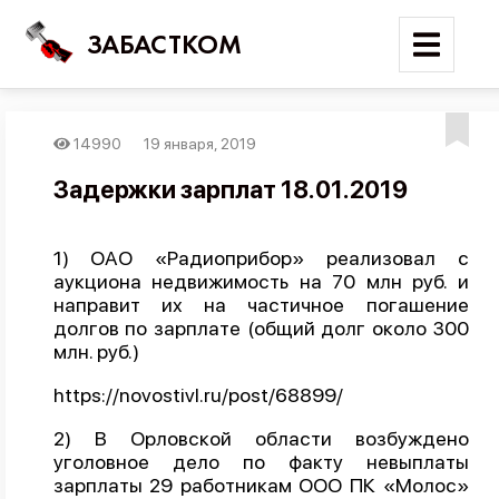
ЗАБАСТКОМ
14990
19 января, 2019
Войти
Задержки зарплат 18.01.2019
Поиск
1) ОАО «Радиоприбор» реализовал с
Новости
аукциона недвижимость на 70 млн руб. и
Карта событий
направит их на частичное погашение
долгов по зарплате (общий долг около 300
Трудовые конфликты
млн. руб.)
Отчеты
https://novostivl.ru/post/68899/
Предложить публикацию
2) В Орловской области возбуждено
Справочник
уголовное дело по факту невыплаты
зарплаты 29 работникам ООО ПК «Молос»
API