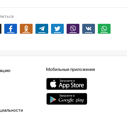
литься
mail
Facebook
Odnoklassniki
Telegram
Twitter
Viber
Vk
Whatsapp
Мобильные приложения
кацию
циальности