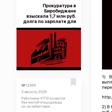
Прокуратура в
Биробиджане
взыскала 1,7 млн руб.
долга по зарплате для
...
1) 
выпл
12385
пере
3 августа, 2026
http
Работники ЧТПЗ остаются
без чистой спецодежды
2) В
из-за забастовки ...
руб.