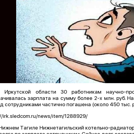
В Иркутской области 30 работникам научно-про
ачивалась зарплата на сумму более 2-х млн. руб. 
д сотрудниками частично погашена (около 450 тыс. р
://irk.sledcom.ru/news/item/1288929/
 Нижнем Тaгиле Нижнетагильский котельно-радиатор
 долга по зарплате сотрудникам. Сейчас долг составля