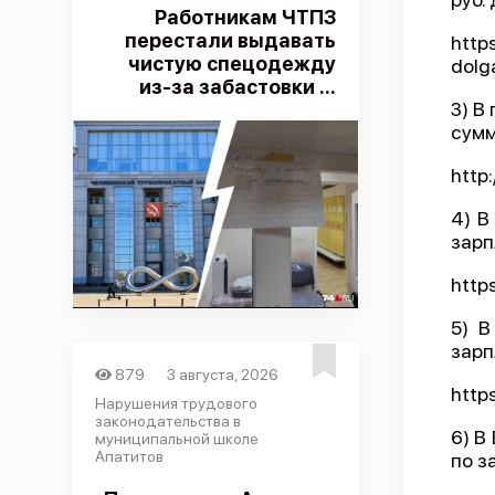
Работникам ЧТПЗ
перестали выдавать
http
чистую спецодежду
dolg
из-за забастовки ...
3) В
сумм
http
4) В
зарп
http
5) В
зарп
879
3 августа, 2026
http
Нарушения трудового
законодательства в
6) В
муниципальной школе
Апатитов
по з