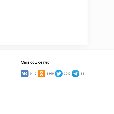
Мы в соц.сетях
6410
3366
2512
881