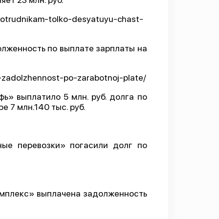
m-sotrudnikam-tolko-desyatuyu-chast-
олженность по выплате зарплаты на
il-zadolzhennost-po-zarabotnoj-plate/
» выплатило 5 млн. руб. долга по
 7 млн.140 тыс. руб.
ные перевозки» погасили долг по
омплекс» выплачена задолженность