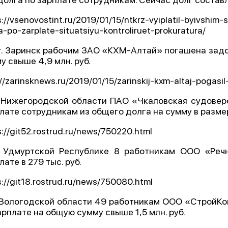
s://vsenovostint.ru/2019/01/15/ntkrz-vyiplatil-byivshi
a-po-zarplate-situatsiyu-kontroliruet-prokuratura/
 г. Заринск рабочим ЗАО «КХМ-Алтай» погашена зад
у свыше 4,9 млн. руб.
://zarinsknews.ru/2019/01/15/zarinskij-kxm-altaj-pogas
 Нижегородской области ПАО «Чкаловская судоверфь
лате сотрудникам из общего долга на сумму в размере
s://git52.rostrud.ru/news/750220.html
 Удмуртской Республике 8 работникам ООО «Реч
лате в 279 тыс. руб.
s://git18.rostrud.ru/news/750080.html
 Вологодской области 49 работникам ООО «СтройК
арплате на общую сумму свыше 1,5 млн. руб.