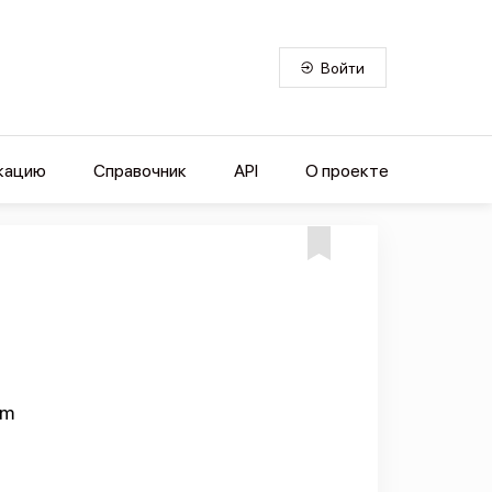
Войти
кацию
Справочник
API
О проекте
om