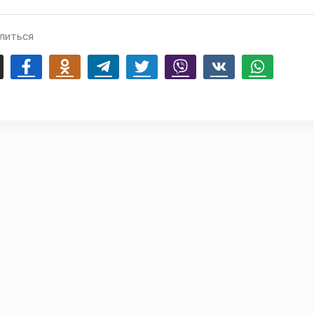
литься
mail
Facebook
Odnoklassniki
Telegram
Twitter
Viber
Vk
Whatsapp