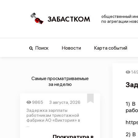
общественный ин
ЗАБАСТКОМ
по агрегации нов
Поиск
Новости
Карта событий
14
Самые просматриваемые
Зад
за неделю
9865
3 августа, 2026
1) В
рабо
Задержка зарплаты
работникам трикотажной
фабрики АО «Виктория» в
http
...
2) В
Прокуратура в