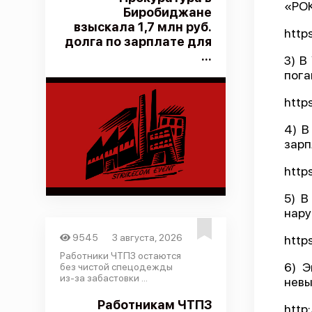
«РОК
Биробиджане
взыскала 1,7 млн руб.
http
долга по зарплате для
...
3) В
пога
http
4) В
зарп
http
5) В
нару
9545
3 августа, 2026
http
Работники ЧТПЗ остаются
6) Э
без чистой спецодежды
из-за забастовки ...
невы
Работникам ЧТПЗ
http