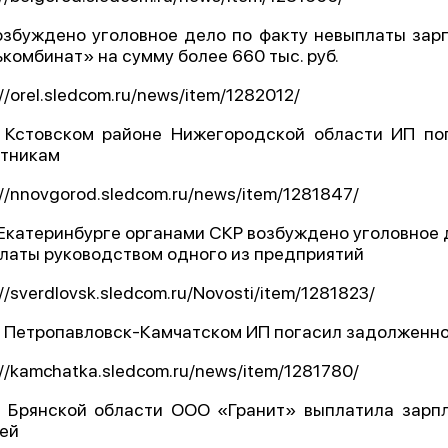
озбуждено уголовное дело по факту невыплаты за
комбинат» на сумму более 660 тыс. руб.
://orel.sledcom.ru/news/item/1282012/
 Кстовском районе Нижегородской области ИП по
тникам
://nnovgorod.sledcom.ru/news/item/1281847/
 Екатеринбурге органами СКР возбуждено уголовное 
латы руководством одного из предприятий
://sverdlovsk.sledcom.ru/Novosti/item/1281823/
В Петропавловск-Камчатском ИП погасил задолженно
://kamchatka.sledcom.ru/news/item/1281780/
В Брянской области ООО «Гранит» выплатила зарпл
ей