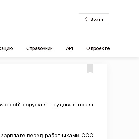
Войти
кацию
Справочник
API
О проекте
вятснаб' нарушает трудовые права
 зарплате перед работниками ООО