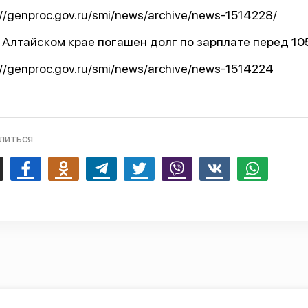
://genproc.gov.ru/smi/news/archive/news-1514228/
В Алтайском крае погашен долг по зарплате перед 
://genproc.gov.ru/smi/news/archive/news-1514224
литься
mail
Facebook
Odnoklassniki
Telegram
Twitter
Viber
Vk
Whatsapp