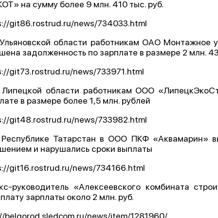
ОТ» на сумму более 9 млн. 410 тыс. руб.
s://git86.rostrud.ru/news/734033.html
 Ульяновской области работникам ОАО Монтажное у
шена задолженность по зарплате в размере 2 млн. 437
s://git73.rostrud.ru/news/733971.html
 Липецкой области работникам ООО «ЛипецкЭкоС
лате в размере более 1,5 млн. рублей
s://git48.rostrud.ru/news/733982.html
 Республике Татарстан в ООО ПКФ «Аквамарин» в
шением и нарушались сроки выплаты
s://git16.rostrud.ru/news/734166.html
кс-руководитель «Алексеевского комбината стро
плату зарплаты около 2 млн. руб.
://belgorod.sledcom.ru/news/item/1281960/