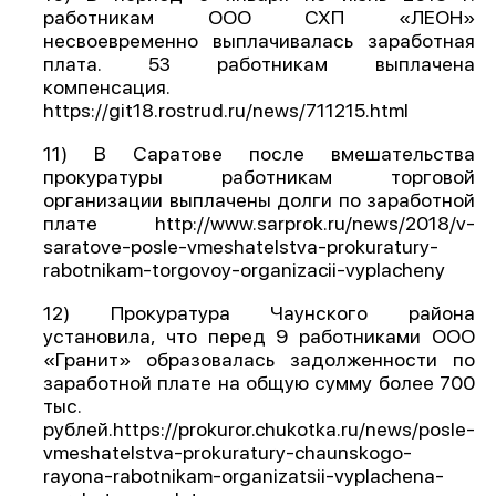
работникам ООО СХП «ЛЕОН»
несвоевременно выплачивалась заработная
плата. 53 работникам выплачена
компенсация.
https://git18.rostrud.ru/news/711215.html
11) В Саратове после вмешательства
прокуратуры работникам торговой
организации выплачены долги по заработной
плате http://www.sarprok.ru/news/2018/v-
saratove-posle-vmeshatelstva-prokuratury-
rabotnikam-torgovoy-organizacii-vyplacheny
12) Прокуратура Чаунского района
установила, что перед 9 работниками ООО
«Гранит» образовалась задолженности по
заработной плате на общую сумму более 700
тыс.
рублей.https://prokuror.chukotka.ru/news/posle-
vmeshatelstva-prokuratury-chaunskogo-
rayona-rabotnikam-organizatsii-vyplachena-