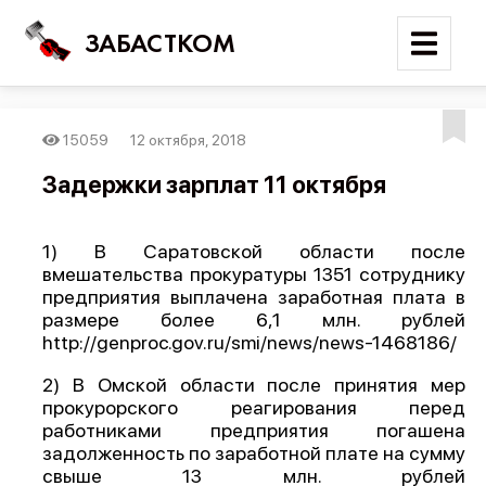
ЗАБАСТКОМ
15059
12 октября, 2018
Войти
Задержки зарплат 11 октября
Поиск
1) В Саратовской области после
Новости
вмешательства прокуратуры 1351 сотруднику
Карта событий
предприятия выплачена заработная плата в
размере более 6,1 млн. рублей
Трудовые конфликты
http://genproc.gov.ru/smi/news/news-1468186/
Отчеты
2) В Омской области после принятия мер
Предложить публикацию
прокурорского реагирования перед
работниками предприятия погашена
Справочник
задолженность по заработной плате на сумму
свыше 13 млн. рублей
API