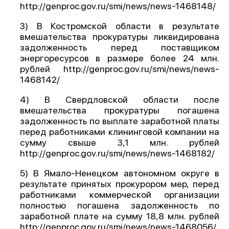
http://genproc.gov.ru/smi/news/news-1468148/
О проекте
3) В Костромской области в результате
Политика конфиденциальности
вмешательства прокуратуры ликвидирована
задолженность перед поставщиком
энергоресурсов в размере более 24 млн.
рублей http://genproc.gov.ru/smi/news/news-
1468142/
4) В Свердловской области после
вмешательства прокуратуры погашена
задолженность по выплате заработной платы
перед работниками клининговой компании на
сумму свыше 3,1 млн. рублей
http://genproc.gov.ru/smi/news/news-1468182/
5) В Ямало-Ненецком автономном округе в
результате принятых прокурором мер, перед
работниками коммерческой организации
полностью погашена задолженность по
заработной плате на сумму 18,8 млн. рублей
http://genproc.gov.ru/smi/news/news-1468056/