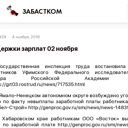
ЗАБАСТКОМ
929
4 ноября, 2018
Войти
ержки зарплат 02 ноября
Поиск
Государственная инспекция труда востановила
Новости
отников Уфимского Федерального исследовател
Карта событий
нтра Российской Академии 
s://git03.rostrud.ru/news/717535.html
Трудовые конфликты
 Ямало-Ненецком автономном округе возбуждено уг
Отчеты
о по факту невыплаты заработной платы работник
Предложить публикацию
ел-Строй» http://genproc.gov.ru/smi/news/news-1483
Справочник
В Хабаровском крае работникам ООО «Восток» вы
 по заработной плате http://genproc.gov.ru/smi/new
API