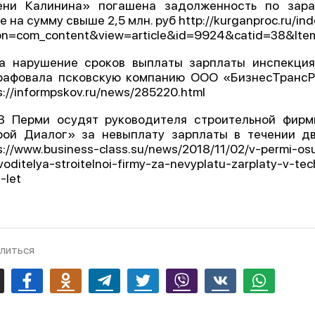
ени Калинина» погашена задолженность по зара
е на сумму свыше 2,5 млн. руб http://kurganproc.ru/in
on=com_content&view=article&id=9924&catid=38&Ite
За нарушение сроков выплаты зарплаты инспекция
рафовала псковскую компанию ООО «БизнесТрансР
s://informpskov.ru/news/285220.html
 В Перми осудят руководителя строительной фир
рой Диалог» за невыплату зарплаты в течении дв
s://www.business-class.su/news/2018/11/02/v-permi-os
voditelya-stroitelnoi-firmy-za-nevyplatu-zarplaty-v-tec
-let
литься