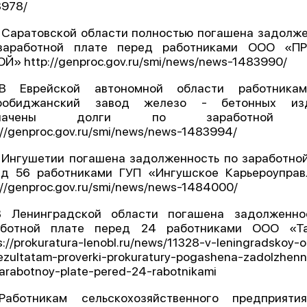
3978/
О проекте
 Саратовской области полностью погашена задолж
Политика конфиденциальности
заработной плате перед работниками ООО «П
Й» http://genproc.gov.ru/smi/news/news-1483990/
В Еврейской автономной области работник
робиджанский завод железо - бетонных из
плачены долги по заработной п
://genproc.gov.ru/smi/news/news-1483994/
 Ингушетии погашена задолженность по заработно
ед 56 работниками ГУП «Ингушское Карьероуправ
://genproc.gov.ru/smi/news/news-1484000/
В Ленинградской области погашена задолженно
аботной плате перед 24 работниками ООО «Т
s://prokuratura-lenobl.ru/news/11328-v-leningradskoy-o
ezultatam-proverki-prokuratury-pogashena-zadolzhenn
arabotnoy-plate-pered-24-rabotnikami
Работникам сельскохозяйственного предприят