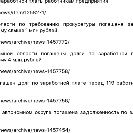
заработной платы работникам предприятия
О проекте
/news/item/1258271/
Политика конфиденциальн
ласти по требованию прокуратуры погашена з
мму свыше 1 млн рублей
i/news/archive/news-1457772/
омной области погашены долги по заработной 
му 4 млн. рублей
i/news/archive/news-1457758/
огашен долг по заработной плате перед 119 рабо
i/news/archive/news-1457756/
 автономном округе погашена задолженность по з
i/news/archive/news-1457454/