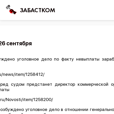
ЗАБАСТКОМ
Войти
26 сентября
Поиск
уждено уголовное дело по факту невыплаты зара
Новости
Карта событий
ru/news/item/1258412/
Трудовые конфликты
ред судом предстанет директор коммерческой о
Отчеты
латы
Предложить публикаци
.ru/Novosti/item/1258200/
Справочник
возбуждено уголовное дело в отношении генеральн
API