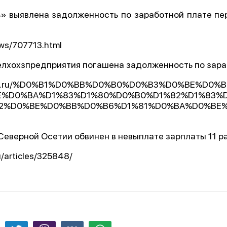
» выявлена задолженность по заработной плате пе
news/707713.html
елхохзпредприятия погашена задолженность по зара
vanovo.ru/%D0%B1%D0%BB%D0%B0%D0%B3%D0%BE%D
E%D0%BA%D1%83%D1%80%D0%B0%D1%82%D1%83%D
2%D0%BE%D0%BB%D0%B6%D1%81%D0%BA%D0%BE%
 Северной Осетии обвинен в невыплате зарплаты 11 
u/articles/325848/