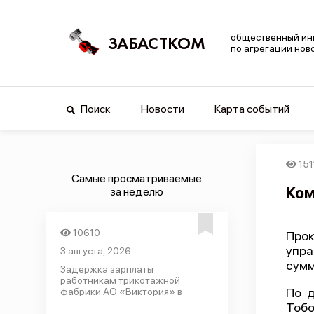
общественный ин
ЗАБАСТКОМ
по агрегации нов
Поиск
Новости
Карта событий
151
Самые просматриваемые
Ком
за неделю
10610
Прок
упра
3 августа, 2026
сумм
Задержка зарплаты
работникам трикотажной
По д
фабрики АО «Виктория» в
...
Тобо