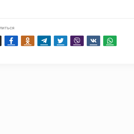
литься
mail
Facebook
Odnoklassniki
Telegram
Twitter
Viber
Vk
Whatsapp