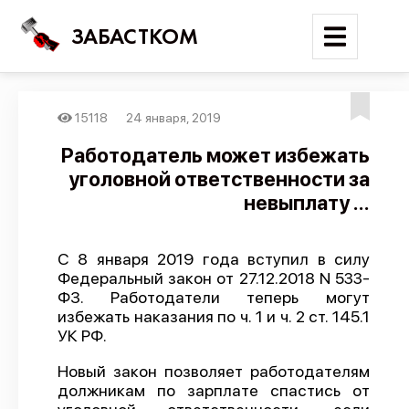
ЗАБАСТКОМ
15118
24 января, 2019
Войти
Работодатель может избежать
уголовной ответственности за
Поиск
невыплату ...
Новости
Карта событий
С 8 января 2019 года вступил в силу
Федеральный закон от 27.12.2018 N 533-
Трудовые конфликты
ФЗ. Работодатели теперь могут
Отчеты
избежать наказания по ч. 1 и ч. 2 ст. 145.1
УК РФ.
Предложить публикацию
Новый закон позволяет работодателям
Справочник
должникам по зарплате спастись от
API