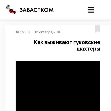
ЗАБАСТКОМ
15130
15 октября, 2018
Войти
Как выживают гуковские
шахтеры
Поиск
Новости
Карта событий
Трудовые конфликты
Отчеты
Предложить публикацию
Справочник
API