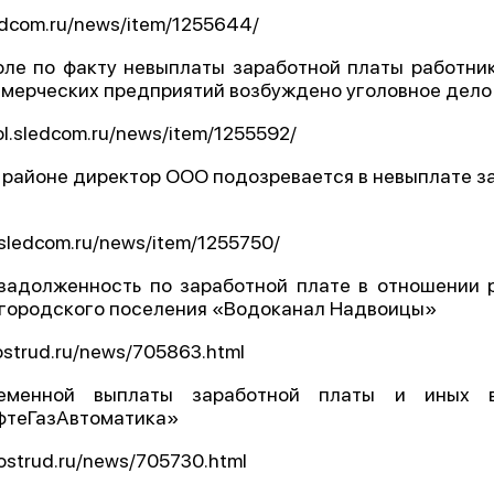
ledcom.ru/news/item/1255644/
О проекте
оле по факту невыплаты заработной платы работни
Политика конфиденциальности
ммерческих предприятий возбуждено уголовное дело
pol.sledcom.ru/news/item/1255592/
м районе директор ООО подозревается в невыплате з
v.sledcom.ru/news/item/1255750/
задолженность по заработной плате в отношении
городского поселения «Водоканал Надвоицы»
rostrud.ru/news/705863.html
ременной выплаты заработной платы и иных
фтеГазАвтоматика»
rostrud.ru/news/705730.html