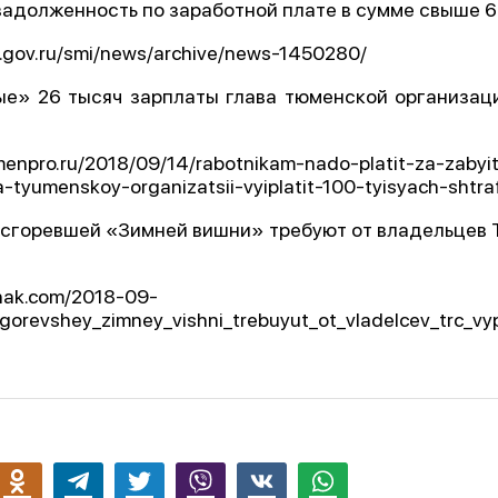
задолженность по заработной плате в сумме свыше 6
c.gov.ru/smi/news/archive/news-1450280/
ые» 26 тысяч зарплаты глава тюменской организац
а
menpro.ru/2018/09/14/rabotnikam-nado-platit-za-zabyit
a-tyumenskoy-organizatsii-vyiplatit-100-tyisyach-shtra
 сгоревшей «Зимней вишни» требуют от владельцев 
nak.com/2018-09-
gorevshey_zimney_vishni_trebuyut_ot_vladelcev_trc_vyp