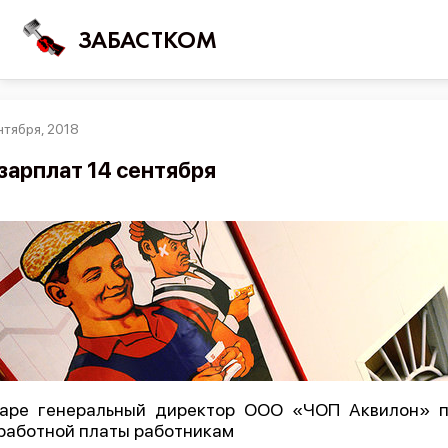
ЗАБАСТКОМ
нтября, 2018
Войти
зарплат 14 сентября
Поиск
Новости
Карта событий
Трудовые конфликты
Отчеты
Предложить публикацию
Справочник
каре генеральный директор ООО «ЧОП Аквилон» п
работной платы работникам
API