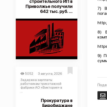
строительного ИП в
Приволжье получили
7) 
642 тыс. руб. ...
пога
http
8) 
комп
http
9) П
сумм
5052
3 августа, 2026
Задержка зарплаты
работникам трикотажной
Поде
фабрики АО «Виктория» в
...
E
Прокуратура в
Биробиджане