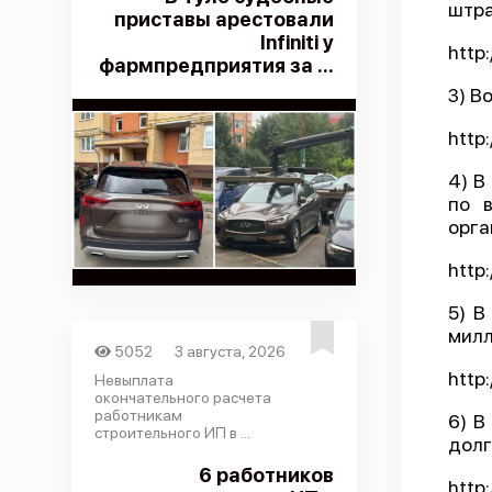
штр
приставы арестовали
Infiniti у
http
фармпредприятия за ...
3) В
http
4) В
по 
орга
http
5) В
милл
5052
3 августа, 2026
http
Невыплата
окончательного расчета
работникам
6) В
строительного ИП в ...
долг
6 работников
http