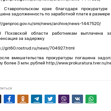
В Ставропольском крае благодаря прокуратуре 
шена задолженность по заработной плате в размере б
://genproc.gov.ru/smi/news/archive/news-1447520/
В Псковской области работникам выплачена з
енсация за задержку
s://git60.rostrud.ru/news/704927.html
осле вмешательства прокуратуры погашена задол
у более 3 млн. рублей http://www.prokuratura.tver.ru/
литься
mail
Facebook
Odnoklassniki
Telegram
Twitter
Viber
Vk
Whatsapp