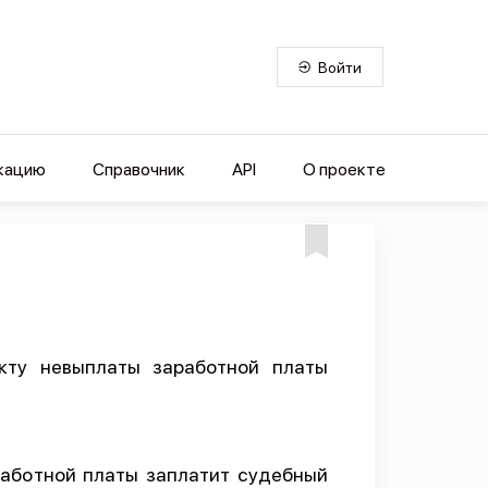
Войти
кацию
Справочник
API
О проекте
кту невыплаты заработной платы
работной платы заплатит судебный