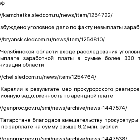
аф
://kamchatka.sledcom.ru/news/item/1254722/
озбуждено уголовное дело по факту невыплаты зара
://bryansk.sledcom.ru/news/item/1254810/
 Челябинской области входе расследования уголов
выплате заработной платы в сумме более 330 т
низации области
://chel.sledcom.ru/news/item/1254764/
 Карелии в результате мер прокурорского реагиров
ионную задолженность по арендной плате
://genproc.gov.ru/smi/news/archive/news-1447574/
 Татарстане благодаря вмешательству прокуратуры
 по зарплате на сумму свыше 9,2 млн. рублей
://genproc.gov.ru/smi/news/archive/news-1447538/