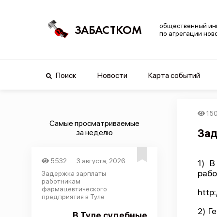
общественный ин
ЗАБАСТКОМ
по агрегации нов
Поиск
Новости
Карта событий
15
Самые просматриваемые
Зад
за неделю
5532
3 августа, 2026
1) В
рабо
Задержка зарплаты
работникам
фармацевтического
http
предприятия в Туле
2) Г
В Туле судебные