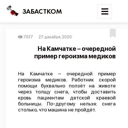
ЗАБАСТКОМ
7517
27 декабря, 2025
Войти
На Камчатке – очередной
пример героизма медиков
Поиск
Новости
На Камчатке – очередной пример
Карта событий
героизма медиков. Работник скорой
помощи буквально ползёт на животе
Трудовые конфликты
через толщу снега, чтобы доставить
Отчеты
кровь пациентам детской краевой
больницы. По-другому нельзя: снега
Предложить публикацию
столько, что машина не пройдёт.
Справочник
API