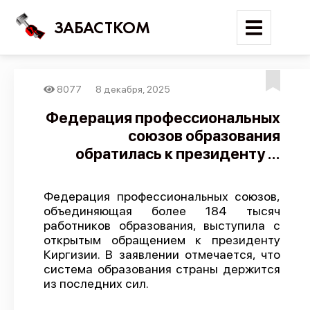
ЗАБАСТКОМ
8077
8 декабря, 2025
Войти
Федерация профессиональных
союзов образования
Поиск
обратилась к президенту ...
Новости
Карта событий
Федерация профессиональных союзов,
объединяющая более 184 тысяч
Трудовые конфликты
работников образования, выступила с
Отчеты
открытым обращением к президенту
Киргизии. В заявлении отмечается, что
Предложить публикацию
система образования страны держится
Справочник
из последних сил.
API