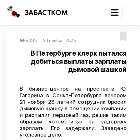
ЗАБАСТКОМ
8085
23 ноября, 2025
Войти
В Петербурге клерк пытался
добиться выплаты зарплаты
Поиск
дымовой шашкой
Новости
Карта событий
В бизнес-центре на проспекте Ю.
Гагарина в Санкт-Петербурге вечером
Трудовые конфликты
21 ноября 28-летний сотрудник бросил
Отчеты
дымовую шашку в помещении компании
и распылил перцовый газ, решив таким
Предложить публикацию
образом «отомстить» за задержку
Справочник
зарплаты. Его задержали. Заведено
уголовное дело.
API