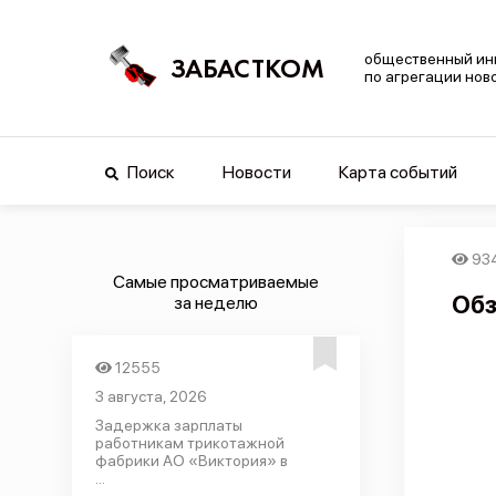
общественный ин
ЗАБАСТКОМ
по агрегации нов
Поиск
Новости
Карта событий
93
Самые просматриваемые
Обз
за неделю
12555
3 августа, 2026
Задержка зарплаты
работникам трикотажной
фабрики АО «Виктория» в
...