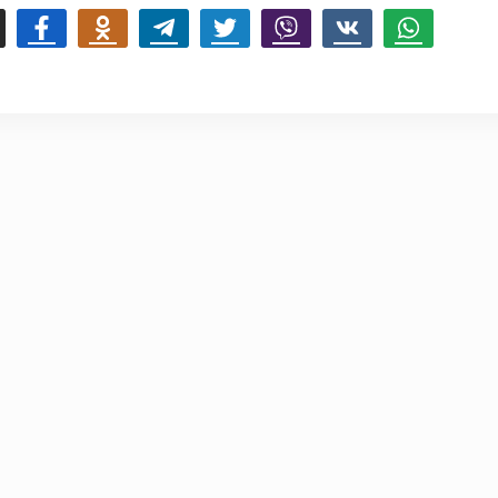
mail
Facebook
Odnoklassniki
Telegram
Twitter
Viber
Vk
Whatsapp