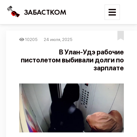
ЗАБАСТКОМ
10205
24 июля, 2025
Войти
В Улан-Удэ рабочие
пистолетом выбивали долги по
Поиск
зарплате
Новости
Карта событий
Трудовые конфликты
Отчеты
Предложить публикацию
Справочник
API