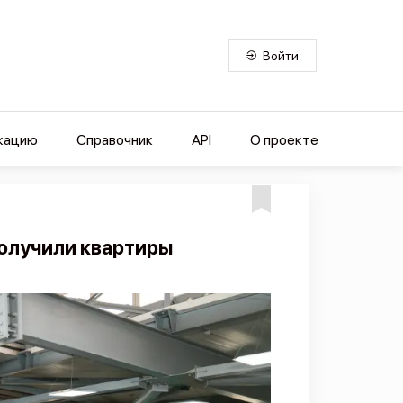
Войти
кацию
Справочник
API
О проекте
получили квартиры