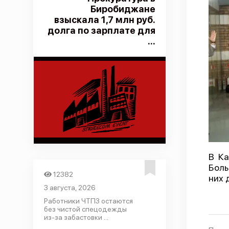
Биробиджане
взыскала 1,7 млн руб.
долга по зарплате для
...
В Ка
Боль
12382
них 
3 августа, 2026
Работники ЧТПЗ остаются
без чистой спецодежды
из-за забастовки ...