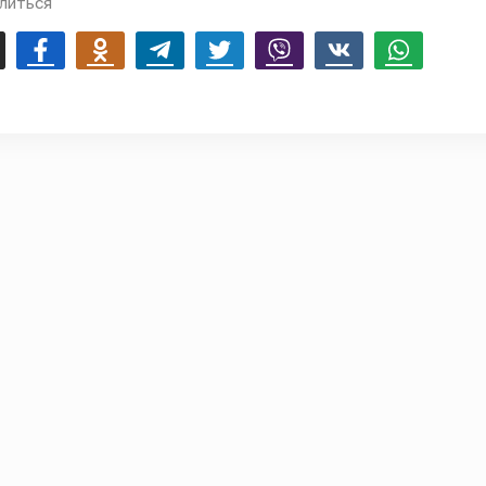
литься
mail
Facebook
Odnoklassniki
Telegram
Twitter
Viber
Vk
Whatsapp