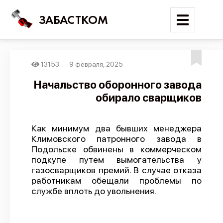
ЗАБАСТКОМ
13153
9 февраля, 2025
Войти
Начальство оборонного завода
обирало сварщиков
Поиск
Новости
Как минимум два бывших менеджера
Карта событий
Климовского патронного завода в
Подольске обвинены в коммерческом
Трудовые конфликты
подкупе путем вымогательства у
Отчеты
газосварщиков премий. В случае отказа
работникам обещали проблемы по
Предложить публикацию
службе вплоть до увольнения.
Справочник
API