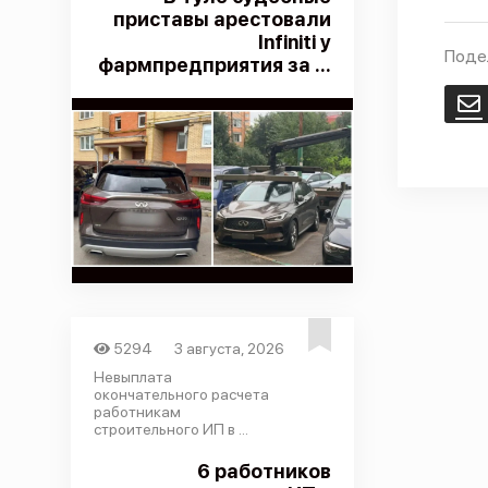
приставы арестовали
Infiniti у
Поде
фармпредприятия за ...
E
5294
3 августа, 2026
Невыплата
окончательного расчета
работникам
строительного ИП в ...
6 работников