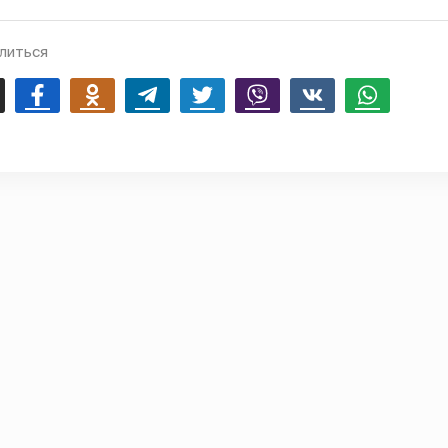
литься
mail
Facebook
Odnoklassniki
Telegram
Twitter
Viber
Vk
Whatsapp