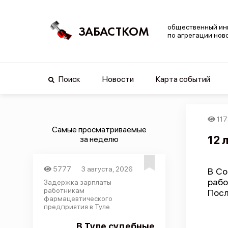
общественный ин
ЗАБАСТКОМ
по агрегации нов
Поиск
Новости
Карта событий
11
Самые просматриваемые
12 
за неделю
5777
3 августа, 2026
В Со
рабо
Задержка зарплаты
работникам
Посл
фармацевтического
предприятия в Туле
В Туле судебные