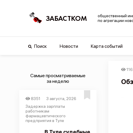
общественный ин
ЗАБАСТКОМ
по агрегации нов
Поиск
Новости
Карта событий
116
Самые просматриваемые
Обз
за неделю
8351
3 августа, 2026
Задержка зарплаты
работникам
фармацевтического
предприятия в Туле
В Туле судебные