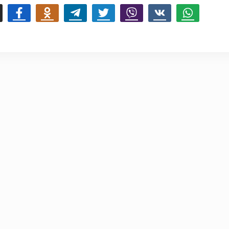
mail
Facebook
Odnoklassniki
Telegram
Twitter
Viber
Vk
Whatsapp