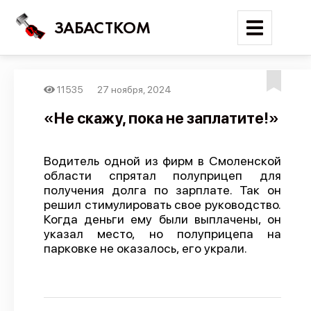
ЗАБАСТКОМ
11535
27 ноября, 2024
Войти
«Не скажу, пока не заплатите!»
Поиск
Водитель одной из фирм в Смоленской
Новости
области спрятал полуприцеп для
Карта событий
получения долга по зарплате. Так он
решил стимулировать свое руководство.
Трудовые конфликты
Когда деньги ему были выплачены, он
указал место, но полуприцепа на
Отчеты
парковке не оказалось, его украли.
Предложить публикацию
Справочник
API