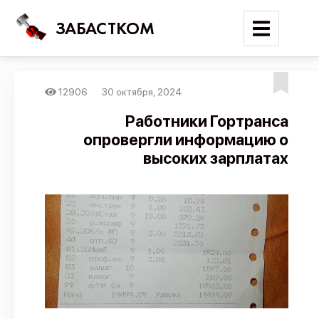
ЗАБАСТКОМ
12906
30 октября, 2024
Войти
Работники Гортранса
опровергли информацию о
Поиск
высоких зарплатах
Новости
Карта событий
Трудовые конфликты
Отчеты
Предложить публикацию
Справочник
API