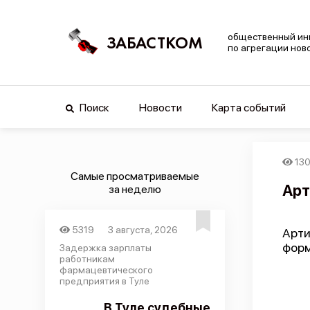
общественный ин
ЗАБАСТКОМ
по агрегации нов
Поиск
Новости
Карта событий
13
Самые просматриваемые
Арт
за неделю
5319
3 августа, 2026
Арт
форм
Задержка зарплаты
работникам
фармацевтического
предприятия в Туле
В Туле судебные