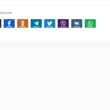
литься
mail
Facebook
Odnoklassniki
Telegram
Twitter
Viber
Vk
Whatsapp