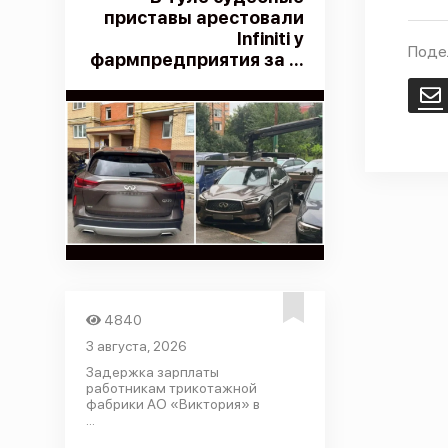
приставы арестовали
Infiniti у
Поде
фармпредприятия за ...
E
4840
3 августа, 2026
Задержка зарплаты
работникам трикотажной
фабрики АО «Виктория» в
...