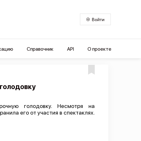
Войти
кацию
Справочник
API
О проекте
 голодовку
рочную голодовку. Несмотря на
анила его от участия в спектаклях.