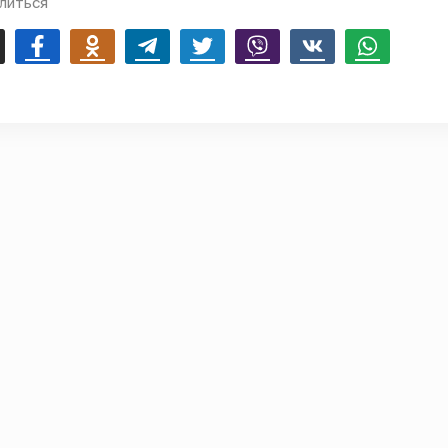
литься
mail
Facebook
Odnoklassniki
Telegram
Twitter
Viber
Vk
Whatsapp