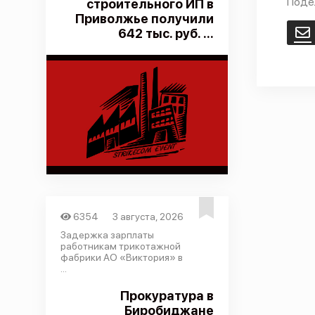
Поде
строительного ИП в
Приволжье получили
642 тыс. руб. ...
E
6354
3 августа, 2026
Задержка зарплаты
работникам трикотажной
фабрики АО «Виктория» в
...
Прокуратура в
Биробиджане