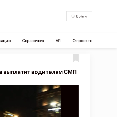
Войти
кацию
Справочник
API
О проекте
а выплатит водителям СМП