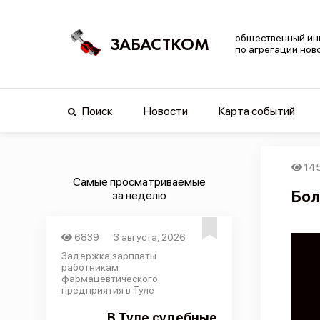
общественный ин
ЗАБАСТКОМ
по агрегации нов
Поиск
Новости
Карта событий
14
Самые просматриваемые
Бол
за неделю
6839
3 августа, 2026
Задержка зарплаты
работникам
фармацевтического
предприятия в Туле
В Туле судебные