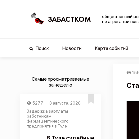
общественный ин
ЗАБАСТКОМ
по агрегации нов
Поиск
Новости
Карта событий
15
Самые просматриваемые
Ста
за неделю
5277
3 августа, 2026
Задержка зарплаты
работникам
фармацевтического
предприятия в Туле
В Туле судебные