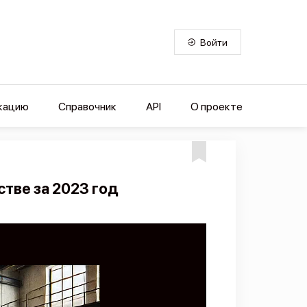
Войти
кацию
Справочник
API
О проекте
тве за 2023 год