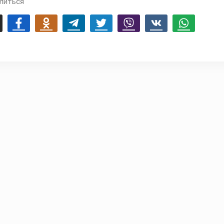
литься
mail
Facebook
Odnoklassniki
Telegram
Twitter
Viber
Vk
Whatsapp