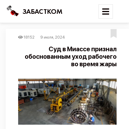
ЗАБАСТКОМ
18152
9 июля, 2024
Войти
Суд в Миассе признал
обоснованным уход рабочего
Поиск
во время жары
Новости
Карта событий
Трудовые конфликты
Отчеты
Предложить публикацию
Справочник
API