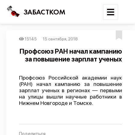
ЗАБАСТКОМ
15145
15 сентября, 2018
Войти
Профсоюз РАН начал кампанию
за повышение зарплат ученых
Поиск
Новости
Профсоюз Российской академии наук
Карта событий
(РАН) начал кампанию за повышение
зарплат ученых в регионах — первыми
Трудовые конфликты
на улицы вышли научные работники в
Отчеты
Нижнем Новгороде и Томске.
Предложить публикацию
Справочник
API
Поделиться