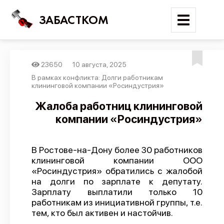
ЗАБАСТКОМ
23650
10 августа, 2025
Войти
В рамках конфликта: Долги работникам
клининговой компании «Росиндустрия»
Поиск
Жалоба работниц клининговой
компании «Росиндустрия»
Новости
Карта событий
В Ростове-на-Дону более 30 работников
Трудовые конфликты
клининговой компании ООО
Отчеты
«Росиндустрия» обратились с жалобой
на долги по зарплате к депутату.
Предложить публикацию
Зарплату выплатили только 10
работникам из инициативной группы, т.е.
Справочник
тем, кто был активен и настойчив.
API