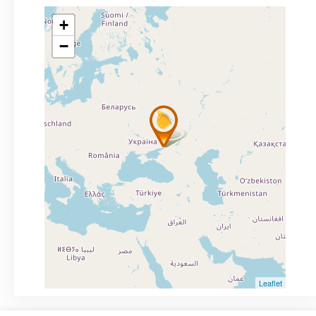
+
−
Leaflet