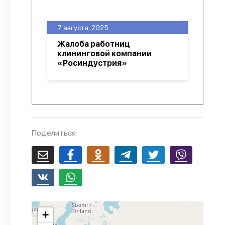
О проекте
7 августа, 2025
Политика конфиденциальности
Жалоба работниц
клининговой компании
«Росиндустрия»
Поделиться
+