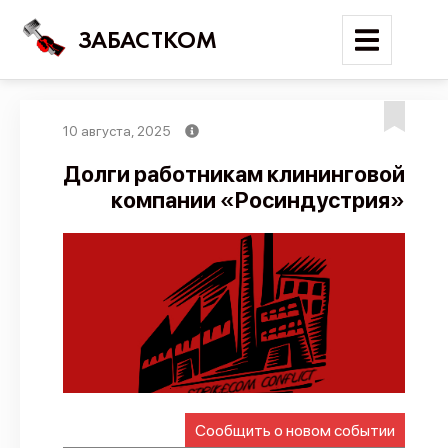
ЗАБАСТКОМ
10 августа, 2025
Войти
Долги работникам клининговой
компании «Росиндустрия»
Поиск
Новости
Карта событий
Трудовые конфликты
Отчеты
Предложить публикацию
Справочник
Сообщить о новом событии
API