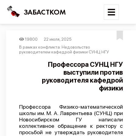
ЗАБАСТКОМ
19800
22 июля, 2025
Войти
В рамках конфликта: Недовольство
руководителем кафедрой физики СУНЦ НГУ
Поиск
Профессора СУНЦ НГУ
выступили против
Новости
руководителя кафедрой
Карта событий
физики
Трудовые конфликты
Отчеты
Профессора Физико-математической
школы им. М. А. Лаврентьева (СУНЦ) при
Предложить публикацию
Новосибирском ГУ написали
Справочник
коллективное обращение к ректору с
просьбой не утверждать руководителя
API