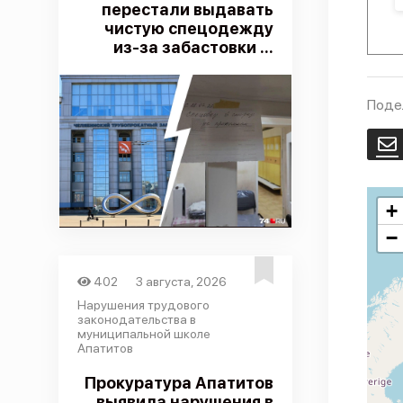
перестали выдавать
чистую спецодежду
из-за забастовки ...
Поде
E
+
−
402
3 августа, 2026
Нарушения трудового
законодательства в
муниципальной школе
Апатитов
Прокуратура Апатитов
выявила нарушения в