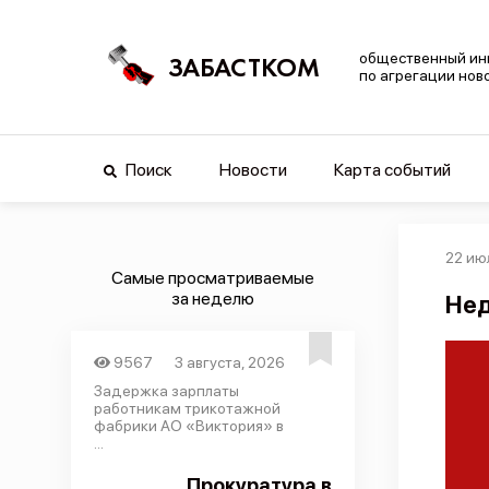
общественный ин
ЗАБАСТКОМ
по агрегации нов
Поиск
Новости
Карта событий
22 ию
Самые просматриваемые
за неделю
Нед
9567
3 августа, 2026
Задержка зарплаты
работникам трикотажной
фабрики АО «Виктория» в
...
Прокуратура в