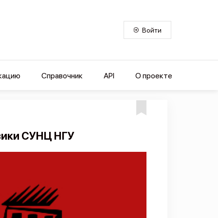
Войти
кацию
Справочник
API
О проекте
зики СУНЦ НГУ