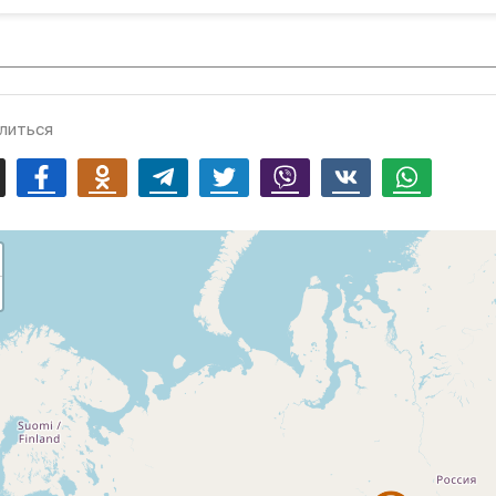
литься
mail
Facebook
Odnoklassniki
Telegram
Twitter
Viber
Vk
Whatsapp