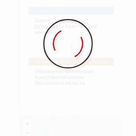
11 марта, 2025
Директор продолжит
руководить Крестовской
школой
20 февраля, 2025
-текущ.
Обращение коллектива
Крестовской школы
Херсонской области
+
−