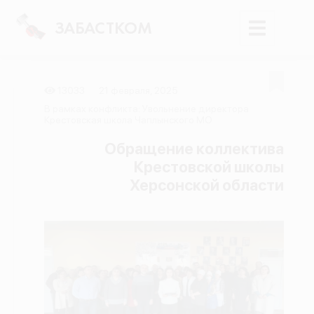
ЗАБАСТКОМ
13033
21 февраля, 2025
Войти
В рамках конфликта: Увольнение директора
Крестовская школа Чаплынского МО
Поиск
Обращение коллектива
Крестовской школы
Новости
Херсонской области
Карта событий
Трудовые конфликты
Отчеты
Предложить публикацию
Справочник
API