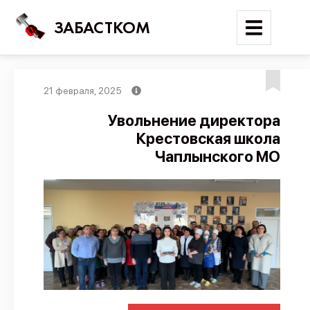
ЗАБАСТКОМ
21 февраля, 2025
Войти
Увольнение директора
Крестовская школа
Поиск
Чаплынского МО
Новости
Карта событий
Трудовые конфликты
Отчеты
Предложить публикацию
Справочник
API