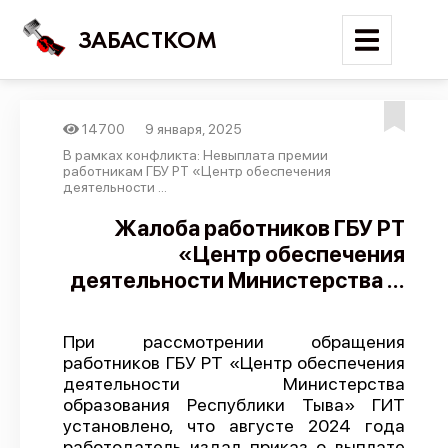
ЗАБАСТКОМ
14700
9 января, 2025
Войти
В рамках конфликта: Невыплата премии
работникам ГБУ РТ «Центр обеспечения
деятельности ...
Поиск
Жалоба работников ГБУ РТ
Новости
«Центр обеспечения
Карта событий
деятельности Министерства ...
Трудовые конфликты
Отчеты
При рассмотрении обращения
работников ГБУ РТ «Центр обеспечения
Предложить публикацию
деятельности Министерства
образования Республики Тыва» ГИТ
Справочник
установлено, что августе 2024 года
API
работодатель издал приказ о выплате