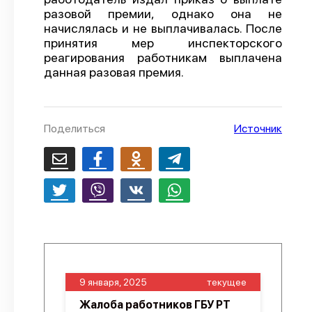
разовой премии, однако она не
О проекте
начислялась и не выплачивалась. После
принятия мер инспекторского
Политика конфиденциальности
реагирования работникам выплачена
данная разовая премия.
Поделиться
Источник
9 января, 2025
текущее
Жалоба работников ГБУ РТ