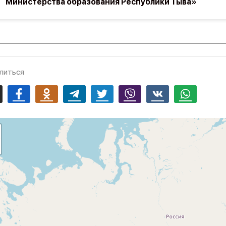
Министерства образования Республики Тыва»
литься
mail
Facebook
Odnoklassniki
Telegram
Twitter
Viber
Vk
Whatsapp