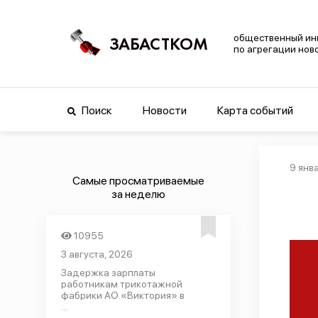
общественный ин
ЗАБАСТКОМ
по агрегации нов
Поиск
Новости
Карта событий
9 янв
Самые просматриваемые
за неделю
10955
3 августа, 2026
Задержка зарплаты
работникам трикотажной
фабрики АО «Виктория» в
...