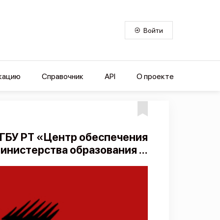
Войти
кацию
Справочник
API
О проекте
ГБУ РТ «Центр обеспечения
нистерства образования ...