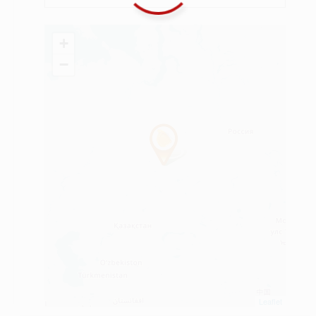
+
−
Leaflet