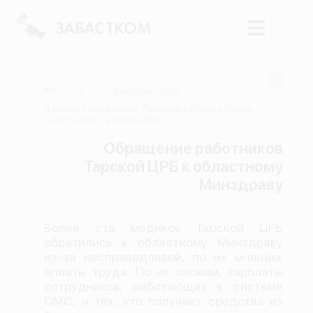
ЗАБАСТКОМ
10176
27 декабря, 2024
Войти
В рамках конфликта: Разница в оплате труда
работников Тарской ЦРБ
Поиск
Обращение работников
Тарской ЦРБ к областному
Новости
Минздраву
Карта событий
Трудовые конфликты
Более ста медиков Тарской ЦРБ
Отчеты
обратились к областному Минздраву
из-за несправедливой, по их мнению,
Предложить публикацию
оплаты труда. По их словам, зарплаты
Справочник
сотрудников, работающих в системе
ОМС, и тех, кто получает средства из
API