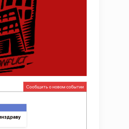
Сообщить о новом событии
инздраву