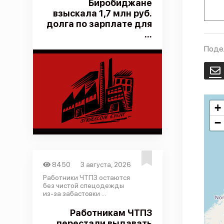
Биробиджане
взыскала 1,7 млн руб.
долга по зарплате для
...
Поде
E
+
−
8450
3 августа, 2026
Работники ЧТПЗ остаются
без чистой спецодежды
из-за забастовки ...
Работникам ЧТПЗ
перестали выдавать