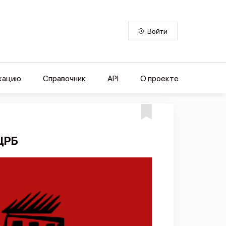
Войти
кацию
Справочник
API
О проекте
 ЦРБ