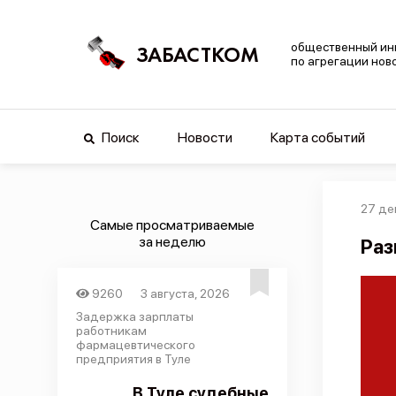
общественный ин
ЗАБАСТКОМ
по агрегации нов
Поиск
Новости
Карта событий
27 де
Самые просматриваемые
за неделю
Раз
9260
3 августа, 2026
Задержка зарплаты
работникам
фармацевтического
предприятия в Туле
В Туле судебные