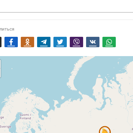
литься
mail
Facebook
Odnoklassniki
Telegram
Twitter
Viber
Vk
Whatsapp