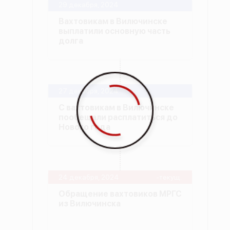
29 декабря, 2024
Вахтовикам в Вилючинске
выплатили основную часть
долга
27 декабря, 2024
С вахтовикам в Вилючинске
пообещали расплатиться до
Нового года
24 декабря, 2024
-текущ.
Обращение вахтовиков МРГС
из Вилючинска