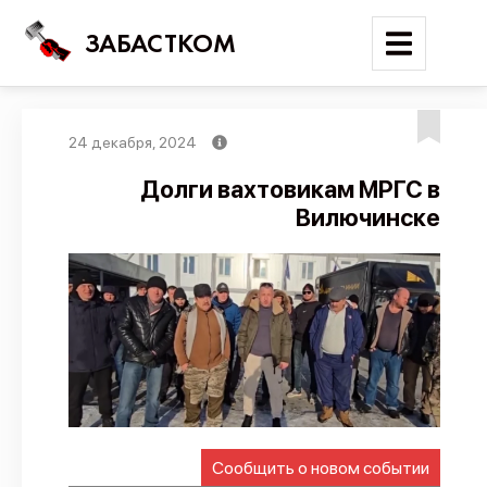
ЗАБАСТКОМ
24 декабря, 2024
Войти
Долги вахтовикам МРГС в
Вилючинске
Поиск
Новости
Карта событий
Трудовые конфликты
Отчеты
Предложить публикацию
Справочник
Сообщить о новом событии
API